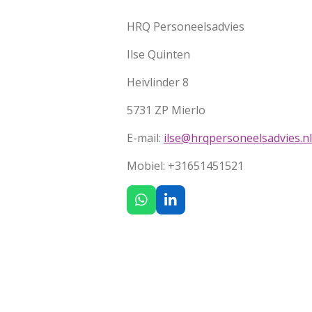
HRQ Personeelsadvies
Ilse Quinten
Heivlinder 8
5731 ZP Mierlo
E-mail:
ilse@hrqpersoneelsadvies.nl
Mobiel: +31651451521
W
L
h
i
a
n
t
k
s
e
A
d
p
I
p
n